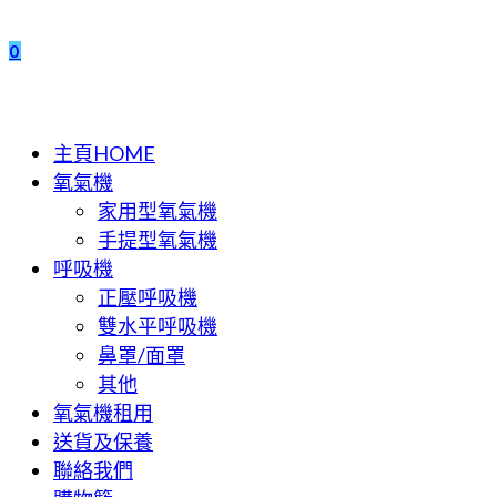
search
0
Toggle
the
主頁HOME
button
氧氣機
to
家用型氧氣機
expand
手提型氧氣機
or
呼吸機
collapse
正壓呼吸機
the
Menu
雙水平呼吸機
鼻罩/面罩
其他
氧氣機租用
送貨及保養
聯絡我們