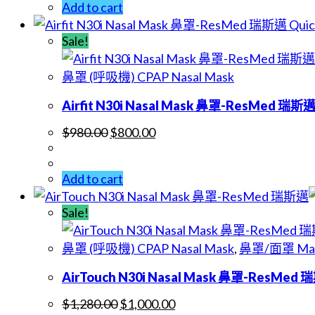
Add to cart
Quic
Sale!
鼻罩 (呼吸機) CPAP Nasal Mask
Airfit N30i Nasal Mask 鼻罩-ResMed 瑞斯
$
980.00
$
800.00
Add to cart
Sale!
鼻罩 (呼吸機) CPAP Nasal Mask
,
鼻罩/面罩 Ma
AirTouch N30i Nasal Mask 鼻罩-ResMed
$
1,280.00
$
1,000.00