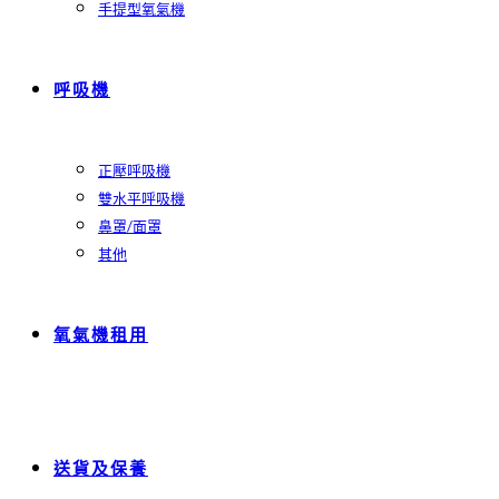
手提型氧氣機
呼吸機
正壓呼吸機
雙水平呼吸機
鼻罩/面罩
其他
氧氣機租用
送貨及保養