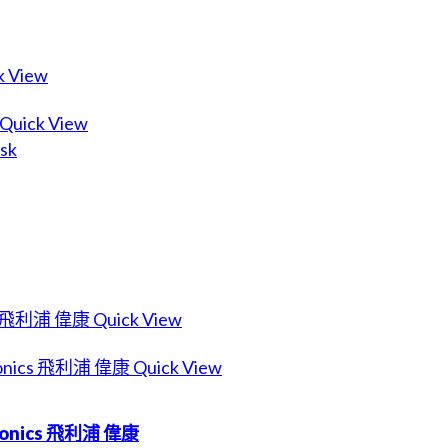
k View
Quick View
sk
Quick View
Quick View
ironics 飛利浦 偉康