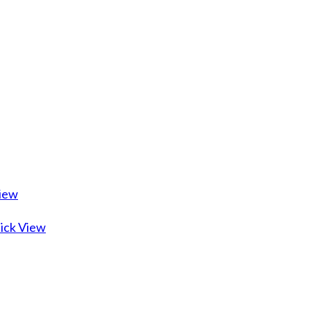
iew
ick View