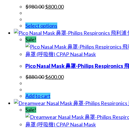
$
980.00
$
800.00
Select options
Sale!
鼻罩 (呼吸機) CPAP Nasal Mask
Pico Nasal Mask 鼻罩-Philips Respironic
$
880.00
$
600.00
Add to cart
Sale!
鼻罩 (呼吸機) CPAP Nasal Mask