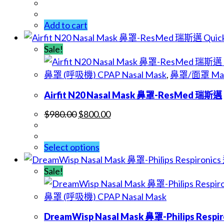
Add to cart
Quic
Sale!
鼻罩 (呼吸機) CPAP Nasal Mask
,
鼻罩/面罩 Ma
Airfit N20 Nasal Mask 鼻罩-ResMed 瑞斯邁
$
980.00
$
800.00
Select options
Sale!
鼻罩 (呼吸機) CPAP Nasal Mask
DreamWisp Nasal Mask 鼻罩-Philips Resp