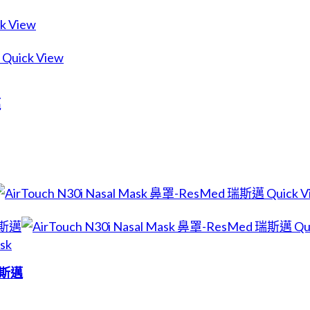
k View
Quick View
邁
Quick V
Qu
sk
 瑞斯邁