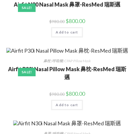
Airfit N30 Nasal Mask 鼻罩-ResMed 瑞斯邁
SALE!
$
800.00
$
980.00
Add to cart
鼻枕 (呼吸機) CPAP Pillow Mask
Airfit P30i Nasal Pillow Mask 鼻枕-ResMed 瑞斯
SALE!
邁
$
800.00
$
980.00
Add to cart
鼻罩 (呼吸機) CPAP Nasal Mask