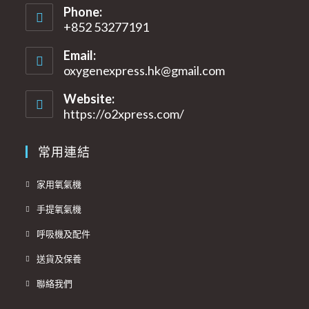
Phone:
+852 53277191
Email:
oxygenexpress.hk@gmail.com
Opens
in
your
Website:
application
https://o2xpress.com/
常用連結
Opens
家用氧氣機
in
Opens
手提氧氣機
a
in
Opens
new
呼吸機及配件
a
in
tab
Opens
new
送貨及保養
a
in
tab
Opens
new
聯絡我們
a
in
tab
new