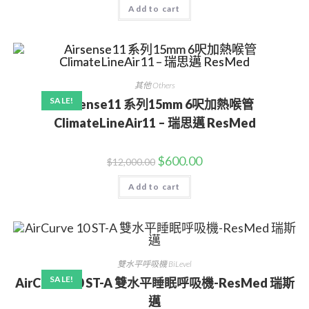
Add to cart
其他 Others
SALE!
Airsense11 系列15mm 6呎加熱喉管
ClimateLineAir11 – 瑞思邁 ResMed
$
600.00
$
12,000.00
Add to cart
雙水平呼吸機 BiLevel
SALE!
AirCurve 10 ST-A 雙水平睡眠呼吸機-ResMed 瑞斯
邁