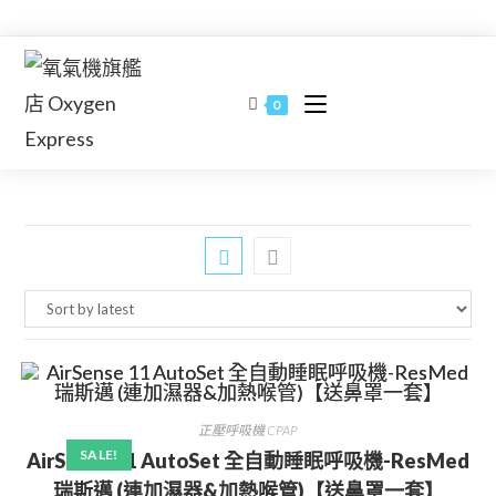
Skip
to
content
0
正壓呼吸機 CPAP
SALE!
AirSense 11 AutoSet 全自動睡眠呼吸機-ResMed
瑞斯邁 (連加濕器&加熱喉管)【送鼻罩一套】