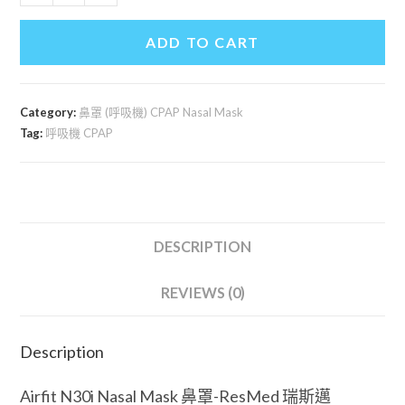
N30i
Nasal
ADD TO CART
Mask
鼻
罩-
Category:
鼻罩 (呼吸機) CPAP Nasal Mask
ResMed
Tag:
呼吸機 CPAP
瑞
斯
邁
quantity
DESCRIPTION
REVIEWS (0)
Description
Airfit N30i Nasal Mask 鼻罩-ResMed 瑞斯邁