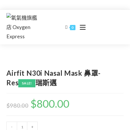
Skip
to
content
0
Airfit N30i Nasal Mask 鼻罩-
ResMed 瑞斯邁
SALE!
$
800.00
$
980.00
Airfit
-
+