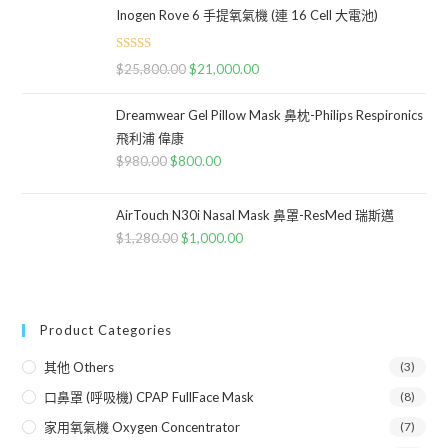
Inogen Rove 6 手提氧氣機 (連 16 Cell 大電池)
Rated
5.00
$
25,800.00
$
21,000.00
out of 5
Dreamwear Gel Pillow Mask 鼻枕-Philips Respironics
飛利浦 偉康
$
980.00
$
800.00
AirTouch N30i Nasal Mask 鼻罩-ResMed 瑞斯邁
$
1,280.00
$
1,000.00
Product Categories
其他 Others
(3)
口鼻罩 (呼吸機) CPAP FullFace Mask
(8)
家用氧氣機 Oxygen Concentrator
(7)