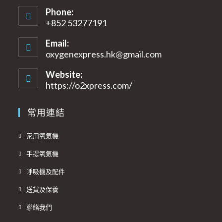
Phone:
+852 53277191
Email:
oxygenexpress.hk@gmail.com
Opens
in
your
Website:
application
https://o2xpress.com/
常用連結
Opens
家用氧氣機
in
Opens
手提氧氣機
a
in
Opens
new
呼吸機及配件
a
in
tab
Opens
new
送貨及保養
a
in
tab
Opens
new
聯絡我們
a
in
tab