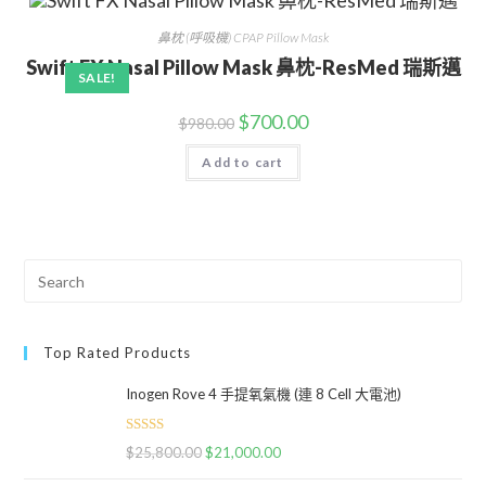
鼻枕 (呼吸機) CPAP Pillow Mask
Swift FX Nasal Pillow Mask 鼻枕-ResMed 瑞斯邁
SALE!
$
700.00
$
980.00
Add to cart
Top Rated Products
Inogen Rove 4 手提氧氣機 (連 8 Cell 大電池)
Rated
5.00
$
25,800.00
$
21,000.00
out of 5