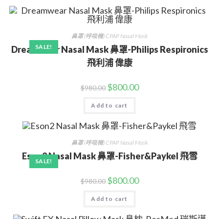
鼻罩 (呼吸機) CPAP Nasal Mask
SALE!
Dreamwear Nasal Mask 鼻罩-Philips Respironics
飛利浦 偉康
$
800.00
$
980.00
Add to cart
鼻罩 (呼吸機) CPAP Nasal Mask
Eson2 Nasal Mask 鼻罩-Fisher&Paykel 飛雪
SALE!
$
800.00
$
980.00
Add to cart