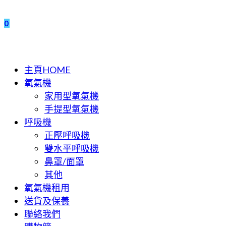
search
0
Toggle
the
主頁HOME
button
氧氣機
to
家用型氧氣機
expand
手提型氧氣機
or
呼吸機
collapse
正壓呼吸機
the
Menu
雙水平呼吸機
鼻罩/面罩
其他
氧氣機租用
送貨及保養
聯絡我們