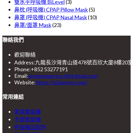
雙水平呼吸機 BiLevel
(3)
鼻枕 (呼吸機) CPAP Pillow Mask
(5)
鼻罩 (呼吸機) CPAP Nasal Mask
(10)
鼻罩/面罩 Mask
(23)
聯絡我們
歡迎聯絡
Address:
九龍長沙灣青山道478號百欣大廈8樓20室​
Phone:
+852 53277191
Opens
Email:
oxygenexpress.hk@gmail.com
in
Website:
https://o2xpress.com/
your
application
常用連結
Opens
家用氧氣機
in
Opens
手提氧氣機
a
in
Opens
呼吸機及配件
new
a
in