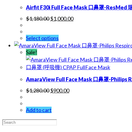
Airfit F30i Full Face Mask 口鼻罩-ResMe
$
1,180.00
$
1,000.00
Select options
Sale!
口鼻罩 (呼吸機) CPAP FullFace Mask
AmaraView Full Face Mask 口鼻罩-Philips
$
1,280.00
$
900.00
Add to cart