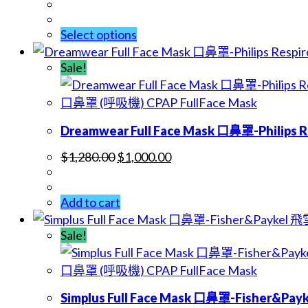
Select options
Sale!
口鼻罩 (呼吸機) CPAP FullFace Mask
Dreamwear Full Face Mask 口鼻罩-Philips
$
1,280.00
$
1,000.00
Add to cart
Sale!
口鼻罩 (呼吸機) CPAP FullFace Mask
Simplus Full Face Mask 口鼻罩-Fisher&Pay