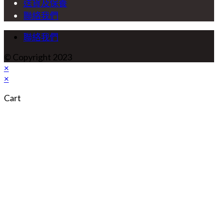
Opens
送貨及保養
tab
new
a
in
Opens
聯絡我們
tab
new
a
in
tab
new
a
聯絡我們
tab
new
tab
© Copyright 2023
×
×
Cart