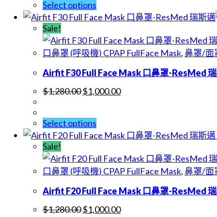
Select options
Sale!
口鼻罩 (呼吸機) CPAP FullFace Mask
,
鼻罩/面罩
Airfit F30 Full Face Mask 口鼻罩-ResMed
$
1,280.00
$
1,000.00
Select options
Sale!
口鼻罩 (呼吸機) CPAP FullFace Mask
,
鼻罩/面罩
Airfit F20 Full Face Mask 口鼻罩-ResMed
$
1,280.00
$
1,000.00