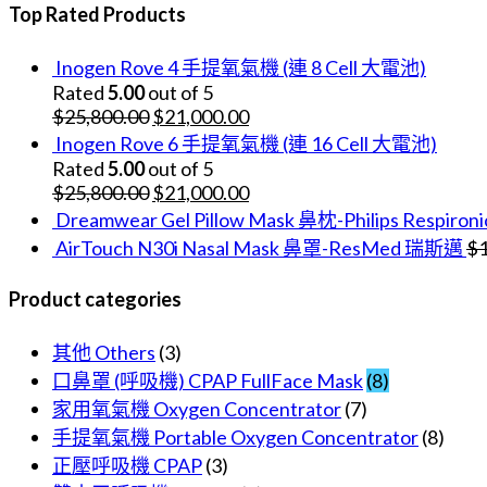
Top Rated Products
Inogen Rove 4 手提氧氣機 (連 8 Cell 大電池)
Rated
5.00
out of 5
$
25,800.00
$
21,000.00
Inogen Rove 6 手提氧氣機 (連 16 Cell 大電池)
Rated
5.00
out of 5
$
25,800.00
$
21,000.00
Dreamwear Gel Pillow Mask 鼻枕-Philips Respir
AirTouch N30i Nasal Mask 鼻罩-ResMed 瑞斯邁
$
Product categories
其他 Others
(3)
口鼻罩 (呼吸機) CPAP FullFace Mask
(8)
家用氧氣機 Oxygen Concentrator
(7)
手提氧氣機 Portable Oxygen Concentrator
(8)
正壓呼吸機 CPAP
(3)