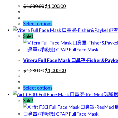
$
1,280.00
$
1,000.00
Select options
Sale!
口鼻罩 (呼吸機) CPAP FullFace Mask
Vitera Full Face Mask 口鼻罩-Fisher&Payk
$
1,280.00
$
1,000.00
Select options
Sale!
口鼻罩 (呼吸機) CPAP FullFace Mask