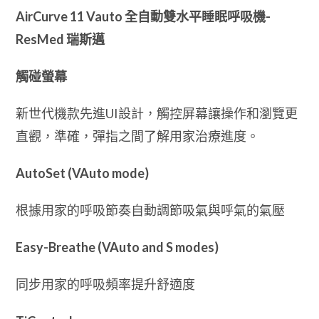
(連
AirCurve 11 Vauto 全自動雙水平睡眠呼吸機-
加
ResMed 瑞斯邁
濕
器
觸碰螢幕
&
加
新世代機款先進UI設計，觸控屏幕讓操作和瀏覽更
熱
直觀，準確，彈指之間了解用家治療進度。
喉
管)
AutoSet (VAuto mode)
【送
鼻
罩
根據用家的呼吸節奏自動調節吸氣與呼氣的氣壓
一
套】
Easy-Breathe (VAuto and S modes)
quantity
同步用家的呼吸頻率提升舒適度