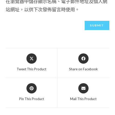
在瀏覽器中儲存顯示名稱、電子郵件地址及個人網
站網址，以供下次發佈留言時使用。
Opens
Opens
in
in
a
a
Tweet This Product
Share on Facebook
new
new
window
window
Opens
Opens
in
in
a
a
Pin This Product
Mail This Product
new
new
window
window