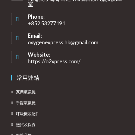
室​
Phone:
+852 53277191
Email:
oxygenexpress.hk@gmail.com
Opens
in
your
Website:
application
https://o2xpress.com/
常用連結
Opens
家用氧氣機
in
Opens
手提氧氣機
a
in
Opens
new
呼吸機及配件
a
in
tab
Opens
new
送貨及保養
a
in
tab
Opens
new