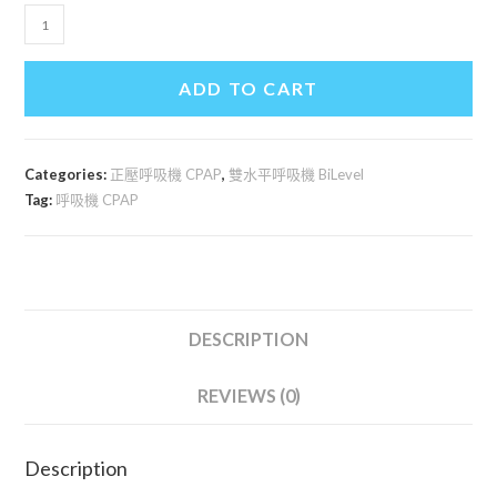
AirCurve
11
Vauto
ADD TO CART
全
自
動
Categories:
正壓呼吸機 CPAP
,
雙水平呼吸機 BiLevel
雙
Tag:
呼吸機 CPAP
水
平
睡
眠
呼
DESCRIPTION
吸
機-
REVIEWS (0)
ResMed
瑞
斯
Description
邁