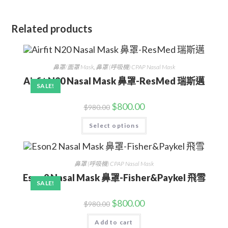
Related products
鼻罩/面罩 Mask
,
鼻罩 (呼吸機) CPAP Nasal Mask
Airfit N20 Nasal Mask 鼻罩-ResMed 瑞斯邁
SALE!
$
800.00
$
980.00
Select options
鼻罩 (呼吸機) CPAP Nasal Mask
Eson2 Nasal Mask 鼻罩-Fisher&Paykel 飛雪
SALE!
$
800.00
$
980.00
Add to cart