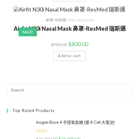
鼻罩 (呼吸機) CPAP Nasal Mask
Airfit N30i Nasal Mask 鼻罩-ResMed 瑞斯邁
SALE!
$
800.00
$
980.00
Add to cart
Top Rated Products
Inogen Rove 4 手提氧氣機 (連 8 Cell 大電池)
Rated
5.00
$
25,800.00
$
21,000.00