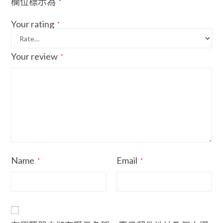
欄位標示為
*
Your rating
*
Your review
*
Name
Email
*
*