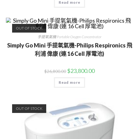
Read more
OUT OF STOCK
手提氧氣機 Portable Oxygen Concentrator
Simply Go Mini 手提氧氣機-Philips Respironics 飛
利浦 偉康 (連 16 Cell 厚電池)
$
23,800.00
$
26,800.00
Read more
OUT OF STOCK