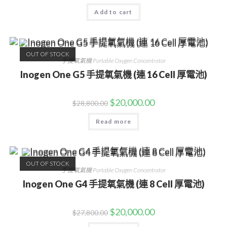
Add to cart
OUT OF STOCK
手提氧氣機 Portable Oxygen Concentrator
Inogen One G5 手提氧氣機 (連 16 Cell 厚電池)
$
20,000.00
$
28,800.00
Read more
OUT OF STOCK
手提氧氣機 Portable Oxygen Concentrator
Inogen One G4 手提氧氣機 (連 8 Cell 厚電池)
$
20,000.00
$
27,800.00