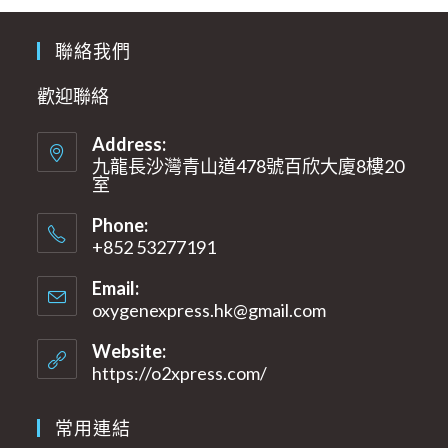
聯絡我們
歡迎聯絡
Address:
九龍長沙灣青山道478號百欣大廈8樓20
室​
Phone:
+852 53277191
Email:
oxygenexpress.hk@gmail.com
Opens
in
your
Website:
application
https://o2xpress.com/
常用連結