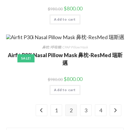
$
800.00
$
980.00
Add to cart
鼻枕 (呼吸機) CPAP Pillow Mask
Airfit P30i Nasal Pillow Mask 鼻枕-ResMed 瑞斯
SALE!
邁
$
800.00
$
980.00
Add to cart
1
2
3
4