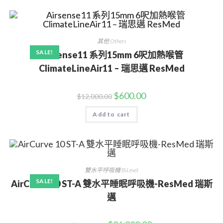
其他 Others
SALE!
Airsense11 系列15mm 6呎加熱喉管
ClimateLineAir11 – 瑞思邁 ResMed
$
600.00
$
12,000.00
Add to cart
雙水平呼吸機 BiLevel
SALE!
AirCurve 10 ST-A 雙水平睡眠呼吸機-ResMed 瑞斯
邁